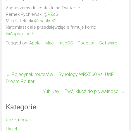
Zapraszamy do kontaktu na Twitterze:
Remek Rychlewski
@RZoG
.
Marek Telecki
@mantis30
.
Natomiast całe przedsięwzięcie firmuje konto
@ApplejuicePl
.
Tagged on:
Apple
Mac
macOS
Podcast
Software
←
Pojedynek routerów – Synology WRX560 vs. UniFi
Dream Router
YubiKey – Twój klucz do prywatności
→
Kategorie
bez kategorii
Hazel