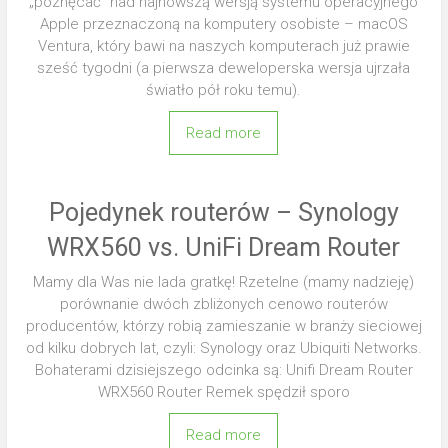
„poznęcać” nad najnowszą wersją systemu operacyjnego
Apple przeznaczoną na komputery osobiste – macOS
Ventura, który bawi na naszych komputerach już prawie
sześć tygodni (a pierwsza deweloperska wersja ujrzała
światło pół roku temu).
Read more
Pojedynek routerów – Synology
WRX560 vs. UniFi Dream Router
Mamy dla Was nie lada gratkę! Rzetelne (mamy nadzieję)
porównanie dwóch zbliżonych cenowo routerów
producentów, którzy robią zamieszanie w branży sieciowej
od kilku dobrych lat, czyli: Synology oraz Ubiquiti Networks.
Bohaterami dzisiejszego odcinka są: Unifi Dream Router
WRX560 Router Remek spędził sporo
Read more