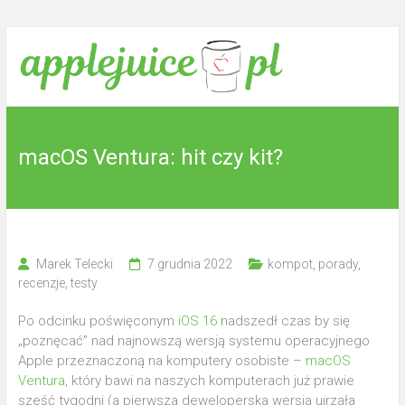
Skip
to
content
Tu
applejuice.pl
wyciskamy
sok z
macOS Ventura: hit czy kit?
jabłek.
Marek Telecki
7 grudnia 2022
kompot
,
porady
,
recenzje
,
testy
Po odcinku poświęconym
iOS 16
nadszedł czas by się
„poznęcać” nad najnowszą wersją systemu operacyjnego
Apple przeznaczoną na komputery osobiste –
macOS
Ventura
, który bawi na naszych komputerach już prawie
sześć tygodni (a pierwsza deweloperska wersja ujrzała