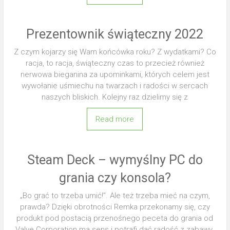
Prezentownik świąteczny 2022
Z czym kojarzy się Wam końcówka roku? Z wydatkami? Co
racja, to racja, świąteczny czas to przecież również
nerwowa bieganina za upominkami, których celem jest
wywołanie uśmiechu na twarzach i radości w sercach
naszych bliskich. Kolejny raz dzielimy się z
Read more
Steam Deck – wymyślny PC do
grania czy konsola?
„Bo grać to trzeba umić!”. Ale też trzeba mieć na czym,
prawda? Dzięki obrotności Remka przekonamy się, czy
produkt pod postacią przenośnego peceta do grania od
Valve Corporation ma sens i potrafi dać radość z zabawy.