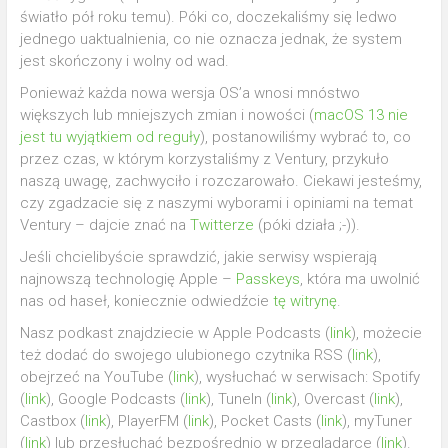
światło pół roku temu). Póki co, doczekaliśmy się ledwo
jednego uaktualnienia, co nie oznacza jednak, że system
jest skończony i wolny od wad.
Ponieważ każda nowa wersja OS’a wnosi mnóstwo
większych lub mniejszych zmian i nowości (
macOS 13 nie
jest tu wyjątkiem od reguły
), postanowiliśmy wybrać to, co
przez czas, w którym korzystaliśmy z Ventury, przykuło
naszą uwagę, zachwyciło i rozczarowało. Ciekawi jesteśmy,
czy zgadzacie się z naszymi wyborami i opiniami na temat
Ventury – dajcie znać na
Twitterze
(póki działa ;-)).
Jeśli chcielibyście sprawdzić, jakie serwisy wspierają
najnowszą technologię Apple –
Passkeys
, która ma uwolnić
nas od haseł, koniecznie odwiedźcie
tę witrynę
.
Nasz podkast znajdziecie w Apple Podcasts (
link
), możecie
też dodać do swojego ulubionego czytnika RSS (
link
),
obejrzeć na YouTube (
link
), wysłuchać w serwisach: Spotify
(
link
), Google Podcasts (
link
), TuneIn (
link
), Overcast (
link
),
Castbox (
link
), PlayerFM (
link
), Pocket Casts (
link
), myTuner
(
link
) lub przesłuchać bezpośrednio w przeglądarce (
link
).