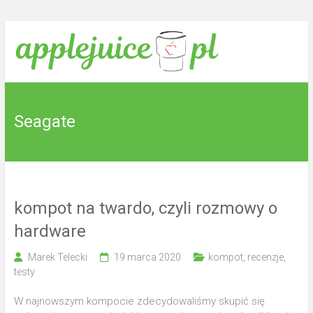
Skip
to
content
Tu
applejuice.pl
wyciskamy
sok z
Seagate
jabłek.
kompot na twardo, czyli rozmowy o
hardware
Marek Telecki
19 marca 2020
kompot
,
recenzje
,
testy
W najnowszym kompocie zdecydowaliśmy skupić się