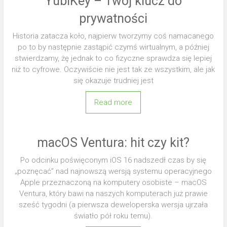
YubiKey – Twój klucz do
prywatności
Historia zatacza koło, najpierw tworzymy coś namacanego
po to by następnie zastąpić czymś wirtualnym, a później
stwierdzamy, żę jednak to co fizyczne sprawdza się lepiej
niż to cyfrowe. Oczywiście nie jest tak ze wszystkim, ale jak
się okazuje trudniej jest
Read more
macOS Ventura: hit czy kit?
Po odcinku poświęconym iOS 16 nadszedł czas by się
„poznęcać” nad najnowszą wersją systemu operacyjnego
Apple przeznaczoną na komputery osobiste – macOS
Ventura, który bawi na naszych komputerach już prawie
sześć tygodni (a pierwsza deweloperska wersja ujrzała
światło pół roku temu).