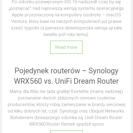
Po odcinku poświęconym iOS 16 nadszedł czas by się
„poznęcać” nad najnowszą wersją systemu operacyjnego
Apple przeznaczoną na komputery osobiste – macOS
Ventura, który bawi na naszych komputerach już prawie
sześć tygodni (a pierwsza deweloperska wersja ujrzała
światło pół roku temu).
Read more
Pojedynek routerów – Synology
WRX560 vs. UniFi Dream Router
Mamy dla Was nie lada gratkę! Rzetelne (mamy nadzieję)
porównanie dwóch zbliżonych cenowo routerów
producentów, którzy robią zamieszanie w branży sieciowej
od kilku dobrych lat, czyli: Synology oraz Ubiquiti Networks.
Bohaterami dzisiejszego odcinka są: Unifi Dream Router
WRX560 Router Remek spędził sporo