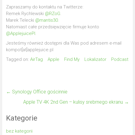
Zapraszamy do kontaktu na Twitterze:
Remek Rychlewski
@RZoG
.
Marek Telecki
@mantis30
.
Natomiast całe przedsięwzięcie firmuje konto
@ApplejuicePl
.
Jesteśmy również dostępni dla Was pod adresem e-mail
kompot[at]applejuice.pl
Tagged on:
AirTag
Apple
Find My
Lokalizator
Podcast
←
Synology Office gościnnie
Apple TV 4K 2nd Gen – kulisy srebrnego ekranu
→
Kategorie
bez kategorii