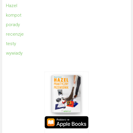
Hazel
kompot
porady
recenzje
testy
wywiady