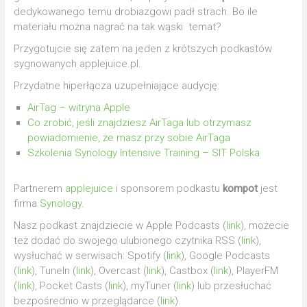
dedykowanego temu drobiazgowi padł strach. Bo ile
materiału można nagrać na tak wąski temat?
Przygotujcie się zatem na jeden z krótszych podkastów
sygnowanych applejuice.pl.
Przydatne hiperłącza uzupełniające audycję:
AirTag – witryna Apple
Co zrobić, jeśli znajdziesz AirTaga lub otrzymasz
powiadomienie, że masz przy sobie AirTaga
Szkolenia Synology Intensive Training – SIT Polska
Partnerem
applejuice
i sponsorem podkastu
kompot
jest
firma
Synology
.
Nasz podkast znajdziecie w Apple Podcasts (
link
), możecie
też dodać do swojego ulubionego czytnika RSS (
link
),
wysłuchać w serwisach: Spotify (
link
), Google Podcasts
(
link
), TuneIn (
link
), Overcast (
link
), Castbox (
link
), PlayerFM
(
link
), Pocket Casts (
link
), myTuner (
link
) lub przesłuchać
bezpośrednio w przeglądarce (
link
).