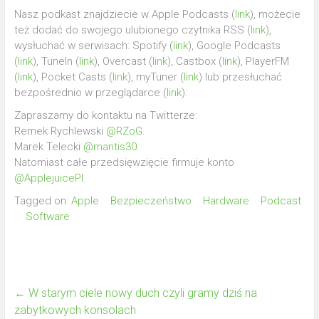
Nasz podkast znajdziecie w Apple Podcasts (
link
), możecie
też dodać do swojego ulubionego czytnika RSS (
link
),
wysłuchać w serwisach: Spotify (
link
), Google Podcasts
(
link
), TuneIn (
link
), Overcast (
link
), Castbox (
link
), PlayerFM
(
link
), Pocket Casts (
link
), myTuner (
link
) lub przesłuchać
bezpośrednio w przeglądarce (
link
).
Zapraszamy do kontaktu na Twitterze:
Remek Rychlewski
@RZoG
.
Marek Telecki
@mantis30
.
Natomiast całe przedsięwzięcie firmuje konto
@ApplejuicePl
.
Tagged on:
Apple
Bezpieczeństwo
Hardware
Podcast
Software
←
W starym ciele nowy duch czyli gramy dziś na
zabytkowych konsolach