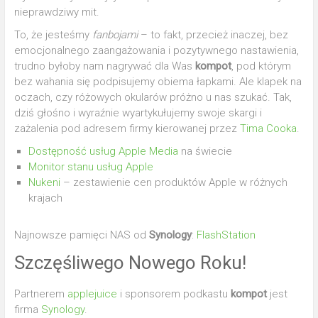
nieprawdziwy mit.
To, że jesteśmy
fanbojami
– to fakt, przecież inaczej, bez
emocjonalnego zaangażowania i pozytywnego nastawienia,
trudno byłoby nam nagrywać dla Was
kompot
, pod którym
bez wahania się podpisujemy obiema łapkami. Ale klapek na
oczach, czy różowych okularów próżno u nas szukać. Tak,
dziś głośno i wyraźnie wyartykułujemy swoje skargi i
zażalenia pod adresem firmy kierowanej przez
Tima Cooka
.
Dostępność usług Apple Media
na świecie
Monitor stanu usług Apple
Nukeni
– zestawienie cen produktów Apple w różnych
krajach
Najnowsze pamięci NAS od
Synology
:
FlashStation
Szczęśliwego Nowego Roku!
Partnerem
applejuice
i sponsorem podkastu
kompot
jest
firma
Synology
.