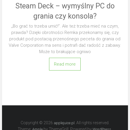
Steam Deck – wymyślny PC do
grania czy konsola?
„Bo grać to trzeba umić!”. Ale też trzeba mieć na czym,
prawda? Dzięki obrotności Remka przekonamy się, czy
produkt pod postacią przenośnego peceta do grania od
Valve Corporation ma sens i potrafi dać radość z zabawy.
Może to brakujące ogniwo
Read more
Copyright © 2026
. All rights reserved.
applejuice.pl
Theme:
by ThemeGrill. Powered by
.
Ample
WordPress