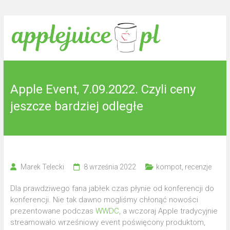
Skip
to
content
Tu
applejuice.pl
wyciskamy
sok z
Apple Event, 7.09.2022. Czyli ceny
jabłek.
jeszcze bardziej odległe
Marek Telecki
8 września 2022
kompot
,
recenzje
Dla prawdziwego fana jabłek czas płynie od konferencji do
konferencji. Nie tak dawno mogliśmy chłonąć nowości
prezentowane podczas
WWDC
, a wczoraj Apple tradycyjnie
streamowało wrześniowy event poświęcony produktom,