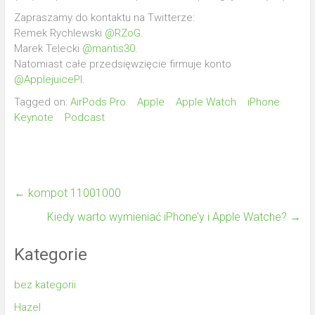
Zapraszamy do kontaktu na Twitterze:
Remek Rychlewski
@RZoG
.
Marek Telecki
@mantis30
.
Natomiast całe przedsięwzięcie firmuje konto
@ApplejuicePl
.
Tagged on:
AirPods Pro
Apple
Apple Watch
iPhone
Keynote
Podcast
←
kompot 11001000
Kiedy warto wymieniać iPhone’y i Apple Watche?
→
Kategorie
bez kategorii
Hazel