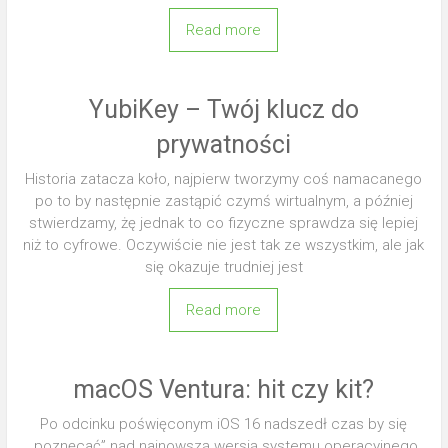
Read more
YubiKey – Twój klucz do
prywatności
Historia zatacza koło, najpierw tworzymy coś namacanego
po to by następnie zastąpić czymś wirtualnym, a później
stwierdzamy, żę jednak to co fizyczne sprawdza się lepiej
niż to cyfrowe. Oczywiście nie jest tak ze wszystkim, ale jak
się okazuje trudniej jest
Read more
macOS Ventura: hit czy kit?
Po odcinku poświęconym iOS 16 nadszedł czas by się
„poznęcać” nad najnowszą wersją systemu operacyjnego