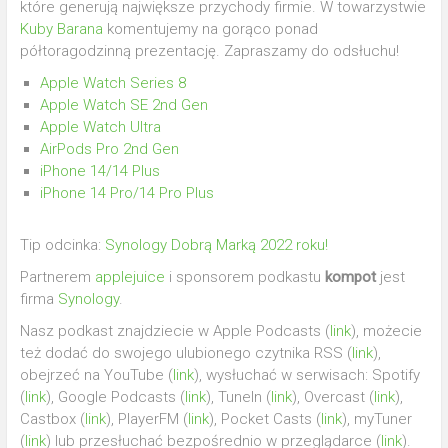
które generują największe przychody firmie. W towarzystwie
Kuby Barana
komentujemy na gorąco ponad
półtoragodzinną prezentację. Zapraszamy do odsłuchu!
Apple Watch Series 8
Apple Watch SE 2nd Gen
Apple Watch Ultra
AirPods Pro 2nd Gen
iPhone 14/14 Plus
iPhone 14 Pro/14 Pro Plus
Tip odcinka:
Synology Dobrą Marką 2022 roku!
Partnerem
applejuice
i sponsorem podkastu
kompot
jest
firma
Synology
.
Nasz podkast znajdziecie w Apple Podcasts (
link
), możecie
też dodać do swojego ulubionego czytnika RSS (
link
),
obejrzeć na YouTube (
link
), wysłuchać w serwisach: Spotify
(
link
), Google Podcasts (
link
), TuneIn (
link
), Overcast (
link
),
Castbox (
link
), PlayerFM (
link
), Pocket Casts (
link
), myTuner
(
link
) lub przesłuchać bezpośrednio w przeglądarce (
link
).