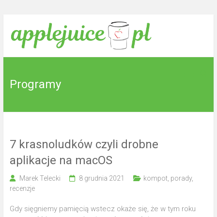
Skip
to
content
Tu
applejuice.pl
wyciskamy
sok z
Programy
jabłek.
7 krasnoludków czyli drobne
aplikacje na macOS
Marek Telecki
8 grudnia 2021
kompot
,
porady
,
recenzje
Gdy sięgniemy pamięcią wstecz okaże się, że w tym roku