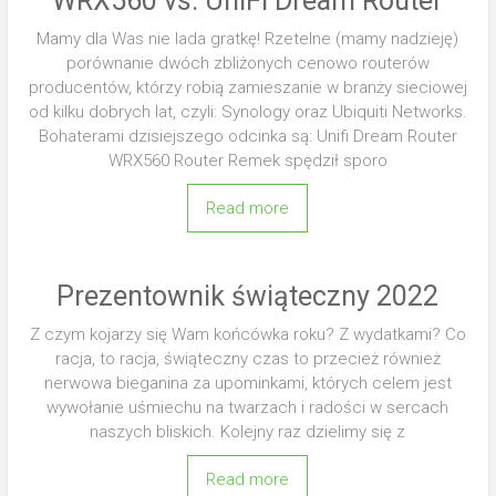
WRX560 vs. UniFi Dream Router
Mamy dla Was nie lada gratkę! Rzetelne (mamy nadzieję)
porównanie dwóch zbliżonych cenowo routerów
producentów, którzy robią zamieszanie w branży sieciowej
od kilku dobrych lat, czyli: Synology oraz Ubiquiti Networks.
Bohaterami dzisiejszego odcinka są: Unifi Dream Router
WRX560 Router Remek spędził sporo
Read more
Prezentownik świąteczny 2022
Z czym kojarzy się Wam końcówka roku? Z wydatkami? Co
racja, to racja, świąteczny czas to przecież również
nerwowa bieganina za upominkami, których celem jest
wywołanie uśmiechu na twarzach i radości w sercach
naszych bliskich. Kolejny raz dzielimy się z
Read more