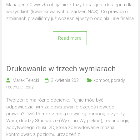
Manager 7.0 wyszła oficjalnie z fazy beta i jest dostępna dla
wszystkich (kwalifikowanych urządzeń NAS). Co prawda o
zmianach prawiliśmy już wcześniej w tym odcinku, ale finalna
Read more
Drukowanie w trzech wymiarach
Marek Telecki
3 kwietnia 2021
kompot
,
porady
,
recenzje
,
testy
Tworzenie ma różne odcienie. Fajnie móc być
odpowiedzialnym za powstawanie czegoś nowego,
prawda? Dziś Remek z moją niewielką pomocą przybliży
Wam, drodzy Słuchacze (Wy silni i Wy piękne), technologię
addytywnego druku 3D, którą zdecydowanie można
kontrolować z poziomu urządzeń z