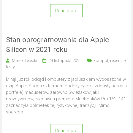
Read more
Stan oprogramowania dla Apple
Silicon w 2021 roku
Marek Telecki
24 listopada 2021
kompot
,
recenzje
,
testy
Minął już rok odkąd komputery z jabłuszkiem wyposażone w
czip Apple Silicon szturmem podbiły rynek i zdobyły serca (i
portfele) macuserów, zarówno Świeżaków jak i
recydywistów, Niedawna premiera MacBooków Pro 16″ i 14″
zaznaczyła półmetek tej ryzykownej tranzycji. Mimo
sporego
Read more