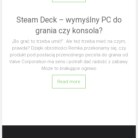
Steam Deck – wymyślny PC do
grania czy konsola?
„Bo grać to trzeba umić!”. Ale też trzeba mieć na czym,
prawda? Dzięki obrotności Remka przekonamy się, czy
produkt pod postacią przenośnego peceta do grania od
Valve Corporation ma sens i potrafi dać radość z zabawy.
Może to brakujące ogniwo
Read more