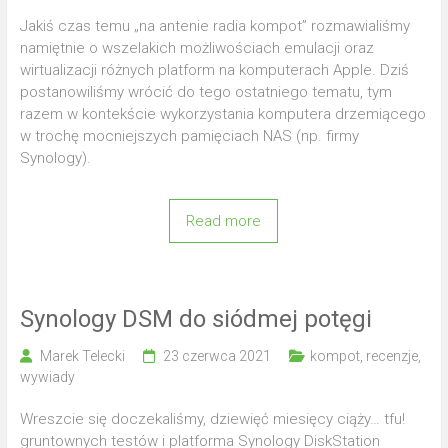
Jakiś czas temu „na antenie radia kompot” rozmawialiśmy
namiętnie o wszelakich możliwościach emulacji oraz
wirtualizacji różnych platform na komputerach Apple. Dziś
postanowiliśmy wrócić do tego ostatniego tematu, tym
razem w kontekście wykorzystania komputera drzemiącego
w trochę mocniejszych pamięciach NAS (np. firmy
Synology).
Read more
Synology DSM do siódmej potęgi
Marek Telecki
23 czerwca 2021
kompot
,
recenzje
,
wywiady
Wreszcie się doczekaliśmy, dziewięć miesięcy ciąży… tfu!
gruntownych testów i platforma Synology DiskStation